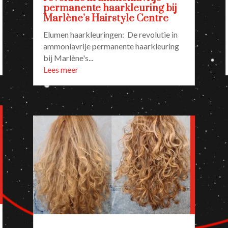
permanente haarkleuring bij
Marlène’s Hairstyle Centre
Elumen haarkleuringen: De revolutie in
ammoniavrije permanente haarkleuring
bij Marlène's...
Lees meer