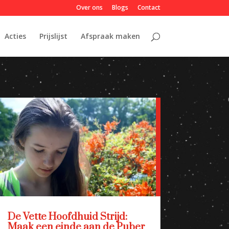
Over ons
Blogs
Contact
Acties
Prijslijst
Afspraak maken
De Vette Hoofdhuid Strijd:
Maak een einde aan de Puber