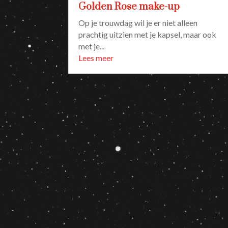
Golden Rose make-up
Op je trouwdag wil je er niet alleen
prachtig uitzien met je kapsel, maar ook
met je...
Lees meer