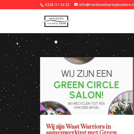
0228-51 24 23
info@marleneshairstylecentre.n
Wij zijn Wast Warriors in
samenwerking met Green