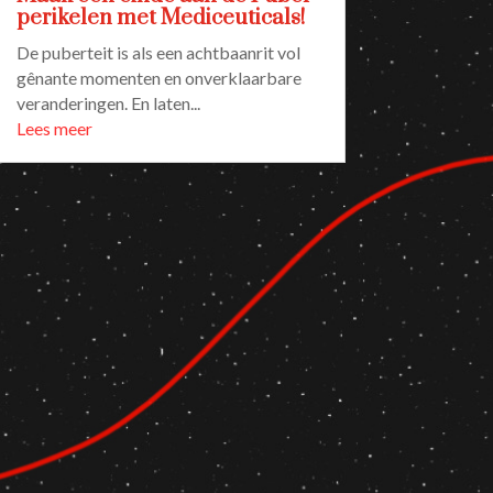
perikelen met Mediceuticals!
De puberteit is als een achtbaanrit vol
gênante momenten en onverklaarbare
veranderingen. En laten...
Lees meer