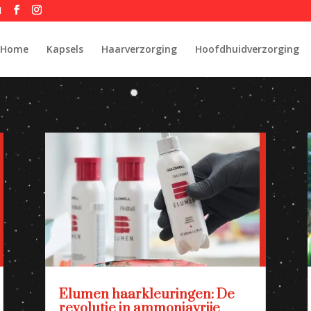
l
Home
Kapsels
Haarverzorging
Hoofdhuidverzorging
Elumen haarkleuringen: De
revolutie in ammoniavrije