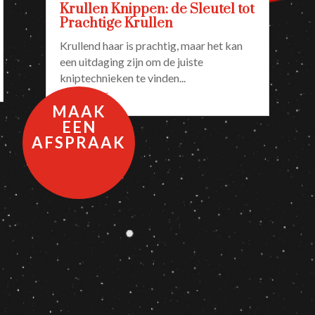
Krullen Knippen: de Sleutel tot
Prachtige Krullen
Krullend haar is prachtig, maar het kan
een uitdaging zijn om de juiste
kniptechnieken te vinden...
Lees meer
MAAK
EEN
AFSPRAAK