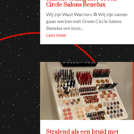
Circle Salons Benelux
Wij zijn Wast Warriors ♻️ Wij zijn samen
gaan werken met Green Circle Salons
Benelux om onze...
Lees meer
Stralend als een bruid met