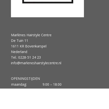
Marlènes Hairstyle Centre
De Tuin 11
1611 KR Bovenkarspel
Nederland
Tel.: 0228-51 24 23
info@marleneshairstylecentre.nl
OPENINGSTIJDEN
maandag:
9.00 – 18.00
dinsdag:
9.00 – 18.00
woensdag:
9.00 – 20.00
donderdag:
9.00 – 20.00
vrijdag:
9.00 – 18.00