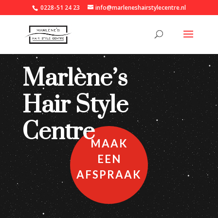
0228-51 24 23
info@marleneshairstylecentre.nl
Marlène’s
Hair Style
Centre
MAAK
EEN
AFSPRAAK