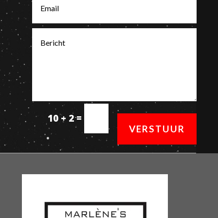
=
10 + 2
VERSTUUR