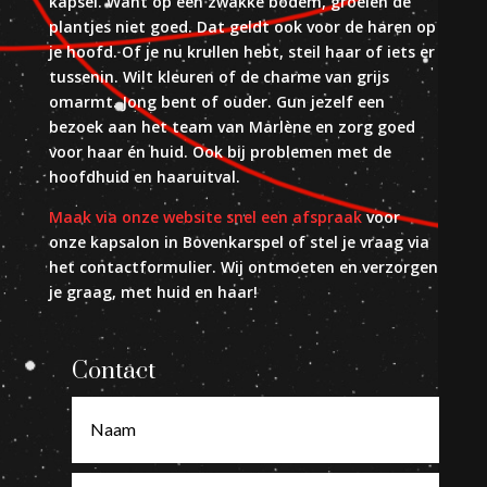
kapsel. Want op een zwakke bodem, groeien de
plantjes niet goed. Dat geldt ook voor de haren op
je hoofd. Of je nu krullen hebt, steil haar of iets er
tussenin. Wilt kleuren of de charme van grijs
omarmt. Jong bent of ouder. Gun jezelf een
bezoek aan het team van Marlène en zorg goed
voor haar én huid. Ook bij problemen met de
hoofdhuid en haaruitval.
Maak via onze website snel een afspraak
voor
onze kapsalon in Bovenkarspel of stel je vraag via
het contactformulier.
Wij ontmoeten en verzorgen
je graag, met huid en haar!
Contact