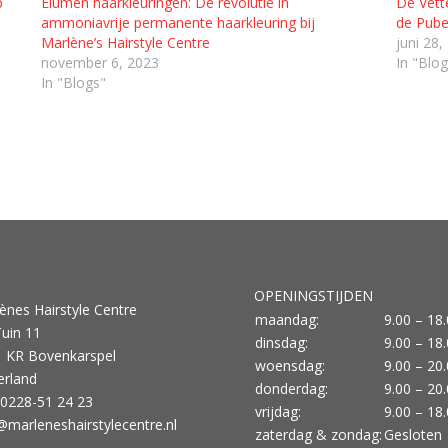
p
Elumen haarkleuringen: De revolutie in
De Vett
ammoniavrije permanente haarkleuring bij
de Pube
Marlène’s Hairstyle Centre
juni 28,
november 6, 2023
In "Blog
In "Blogs"
OPENINGSTIJDEN
ènes Hairstyle Centre
maandag:
9.00 – 18
uin 11
dinsdag:
9.00 – 18
 KR Bovenkarspel
woensdag:
9.00 – 20
rland
donderdag:
9.00 – 20
: 0228-51 24 23
vrijdag:
9.00 – 18
@marleneshairstylecentre.nl
zaterdag & zondag:
Gesloten