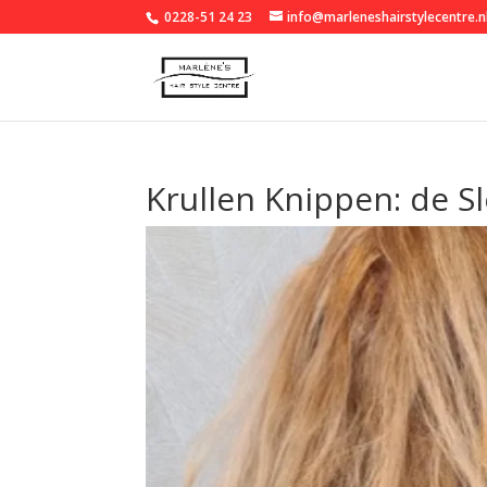
0228-51 24 23
info@marleneshairstylecentre.n
Krullen Knippen: de Sl