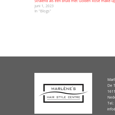
Stralend als een bruid met Golden Rose make-u
juni 1, 2023
In "Blogs"
Marl
De T
1611
Nede
Tel.
info