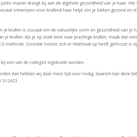
e juiste manier draagt bij aan de algehele gezondheid van je haar. He
eciaal ontworpen voor krullend haar helpt om je lokken gezond en st
 je krullen is cruciaal om de natuurlijke vorm en gezondheid van je h
an je krullen. Als je op zoek bent naar prachtige krullen, maak dan ee
 CG methode. Doordat Ivonne zich er helemaal op heeft gefocust is zij 
bij een van de collega’s ingeboekt worden.
worden dan hebben wij daar meer tijd voor nodig, daarom kan deze be
8-512423.