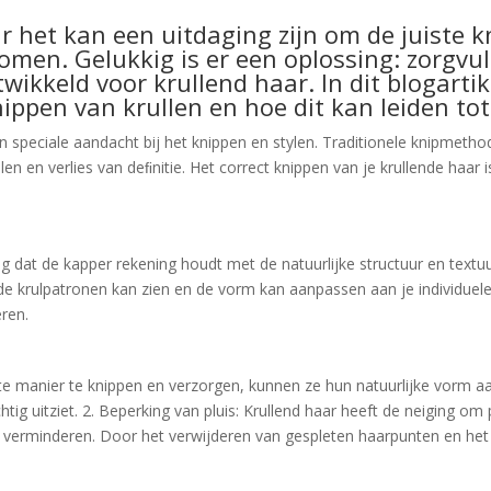
r het kan een uitdaging zijn om de juiste k
komen. Gelukkig is er een oplossing: zorgvu
twikkeld voor krullend haar. In dit blogart
ippen van krullen en hoe dit kan leiden tot
speciale aandacht bij het knippen en stylen. Traditionele knipmethode
llen en verlies van deﬁnitie. Het correct knippen van je krullende haar
ng dat de kapper rekening houdt met de natuurlijke structuur en textuu
e krulpatronen kan zien en de vorm kan aanpassen aan je individuele
eren.
uiste manier te knippen en verzorgen, kunnen ze hun natuurlijke vorm 
chtig uitziet. 2. Beperking van pluis: Krullend haar heeft de neiging 
e verminderen. Door het verwijderen van gespleten haarpunten en het c