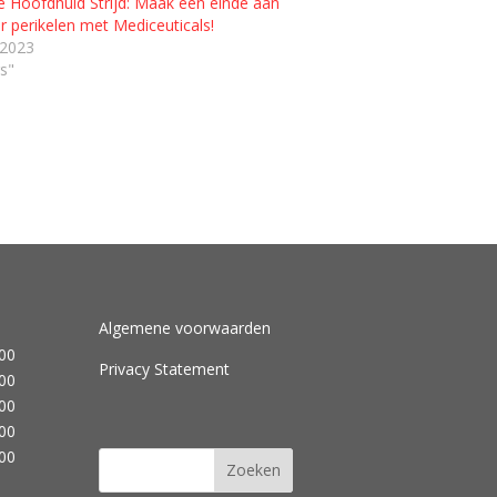
e Hoofdhuid Strijd: Maak een einde aan
r perikelen met Mediceuticals!
 2023
s"
Algemene voorwaarden
.00
Privacy Statement
.00
.00
.00
.00