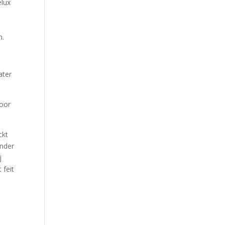
elux
n.
ater
voor
ckt
inder
j
 feit