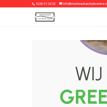
0228-51 24 23
info@marleneshairstylecentre.n