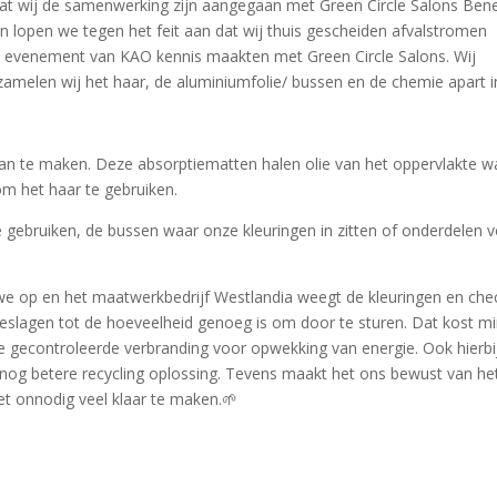
dat wij de samenwerking zijn aangegaan met Green Circle Salons Ben
 lopen we tegen het feit aan dat wij thuis gescheiden afvalstromen
 een evenement van KAO kennis maakten met Green Circle Salons. Wij
zamelen wij het haar, de aluminiumfolie/ bussen en de chemie apart i
an te maken. Deze absorptiematten halen olie van het oppervlakte w
m het haar te gebruiken.
 gebruiken, de bussen waar onze kleuringen in zitten of onderdelen 
 op en het maatwerkbedrijf Westlandia weegt de kleuringen en che
pgeslagen tot de hoeveelheid genoeg is om door te sturen. Dat kost m
t de gecontroleerde verbranding voor opwekking van energie. Ook hierbi
nog betere recycling oplossing. Tevens maakt het ons bewust van het
et onnodig veel klaar te maken.🌱