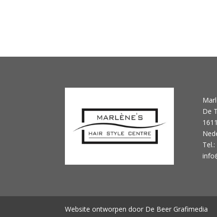
Marl
De T
1611
Nede
Tel.
info
Website ontworpen door De Beer Grafimedia