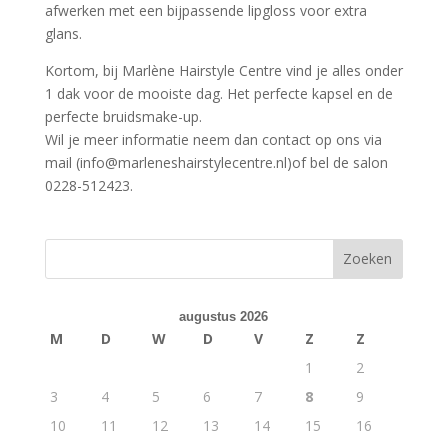
afwerken met een bijpassende lipgloss voor extra
glans.
Kortom, bij Marlène Hairstyle Centre vind je alles onder
1 dak voor de mooiste dag. Het perfecte kapsel en de
perfecte bruidsmake-up.
Wil je meer informatie neem dan contact op ons via
mail (info@marleneshairstylecentre.nl)of bel de salon
0228-512423.
Zoeken
augustus 2026
M
D
W
D
V
Z
Z
1
2
3
4
5
6
7
8
9
10
11
12
13
14
15
16