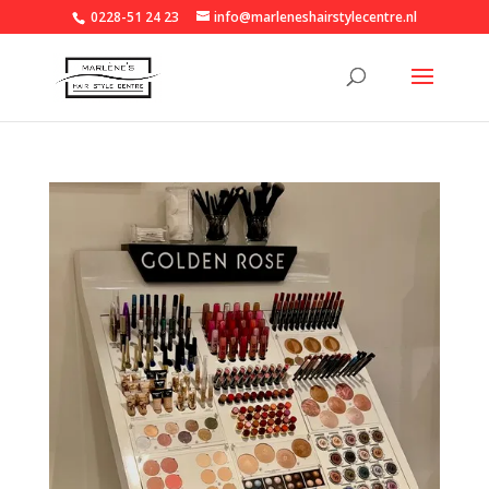
0228-51 24 23
info@marleneshairstylecentre.nl